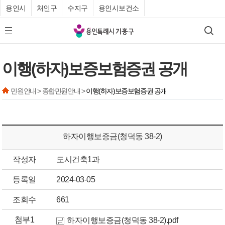
용인시
처인구
수지구
용인시보건소
기
검색
모바일 메뉴 버튼
흥
구
이행(하자)보증보험증권 공개
청
민원안내 > 종합민원안내 >
이행(하자)보증보험증권 공개
하자이행보증금(청덕동 38-2)
작성자
도시건축1과
등록일
2024-03-05
조회수
661
첨부1
하자이행보증금(청덕동 38-2).pdf