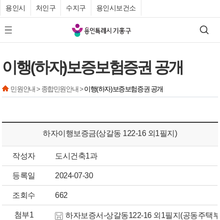
용인시
처인구
수지구
용인시보건소
기
검색
모바일 메뉴 버튼
흥
구
이행(하자)보증보험증권 공개
청
민원안내 > 종합민원안내 >
이행(하자)보증보험증권 공개
하자이행보증금(상갈동 122-16 외1필지)
작성자
도시건축1과
등록일
2024-07-30
조회수
662
첨부1
하자보증서-상갈동122-16 외1필지(공동주택부분