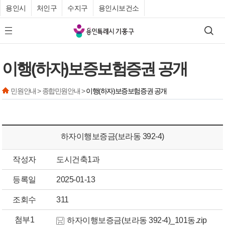
용인시
처인구
수지구
용인시보건소
기
검색
모바일 메뉴 버튼
흥
구
이행(하자)보증보험증권 공개
청
민원안내 > 종합민원안내 >
이행(하자)보증보험증권 공개
하자이행보증금(보라동 392-4)
작성자
도시건축1과
등록일
2025-01-13
조회수
311
첨부1
하자이행보증금(보라동 392-4)_101동.zip