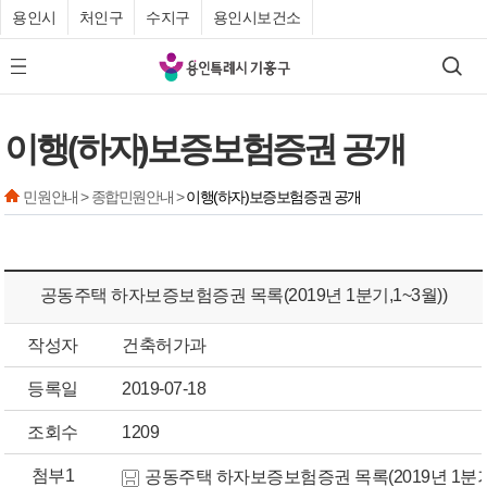
용인시
처인구
수지구
용인시보건소
기
검색
모바일 메뉴 버튼
흥
구
이행(하자)보증보험증권 공개
청
민원안내 > 종합민원안내 >
이행(하자)보증보험증권 공개
공동주택 하자보증보험증권 목록(2019년 1분기,1~3월))
작성자
건축허가과
등록일
2019-07-18
조회수
1209
첨부1
공동주택 하자보증보험증권 목록(2019년 1분기(1~3