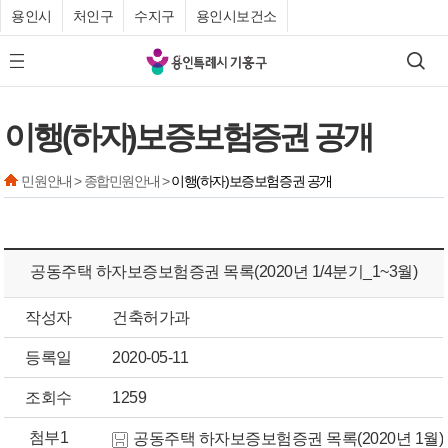
용인시
처인구
수지구
용인시보건소
기
검색
모바일 메뉴 버튼
흥
구
이행(하자)보증보험증권 공개
청
민원안내 > 종합민원안내 >
이행(하자)보증보험증권 공개
공동주택 하자보증보험증권 목록(2020년 1/4분기_1~3월)
작성자
건축허가과
등록일
2020-05-11
조회수
1259
첨부1
공동주택 하자보증보험증권 목록(2020년 1월)(1)