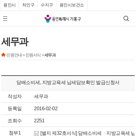
용인시
처인구
수지구
용인시보건소
기
검색
모바일 메뉴 버튼
흥
구
세무과
청
민원안내 > 민원서식 >
세무과
담배소비세, 지방교육세 납세담보확인 발급신청서
작성자
세무과
등록일
2016-02-02
조회수
2251
첨부1
[별지 제32호서식] 담배소비세ㆍ지방교육세 