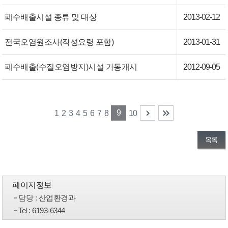
폐수배출시설 종류 및 대상
2013-02-12
전국오염원조사(작성요령 포함)
2013-01-31
폐수배출(수질오염방지)시설 가동개시
2012-09-05
9
1
2
3
4
5
6
7
8
10
목록
페이지정보
담당
: 산업환경과
Tel
: 6193-6344