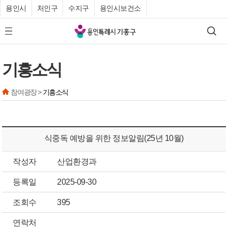
용인시
처인구
수지구
용인시보건소
기
검색
모바일 메뉴 버튼
흥
구
기흥소식
청
참여광장 >
기흥소식
식중독 예방을 위한 정보알림(25년 10월)
작성자
산업환경과
등록일
2025-09-30
조회수
395
연락처