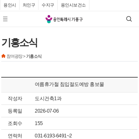
용인시
처인구
수지구
용인시보건소
기
검색
모바일 메뉴 버튼
흥
구
기흥소식
청
참여광장 >
기흥소식
여름휴가철 침입절도예방 홍보물
작성자
도시건축1과
등록일
2026-07-06
조회수
155
연락처
031-6193-6491~2