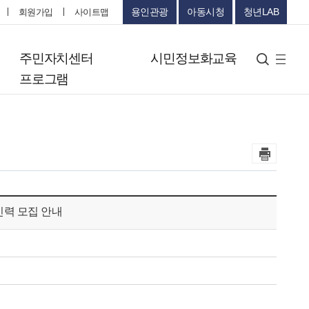
용인관광
아동시청
청년LAB
회원가입
사이트맵
터
주민자치센터
시민정보화교육
검색
사
프로그램
이
트
맵
력 모집 안내