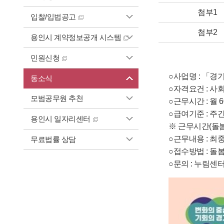
첨부1
입찰/입법공고
첨부2
용인시 계약정보공개 시스템
민원신청
○사업명 : 「
동소식
○자격요건 : 사
모범공무원 추천
○근무시간 : 월 
○급여기준 : 주간 
용인시 일자리센터
※ 근무시간(돌봄
○근무내용 : 최
무료법률 상담
○접수방법 : 돌봄인
○문의 : 누림센터 돌