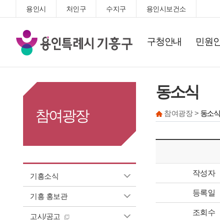
용인시
처인구
수지구
용인시보건소
기
구청안내
민원
흥
구
청
동소식
참여광장
참여광장 >
동소식
작성자
기흥소식
등록일
기흥 홍보관
조회수
고시/공고