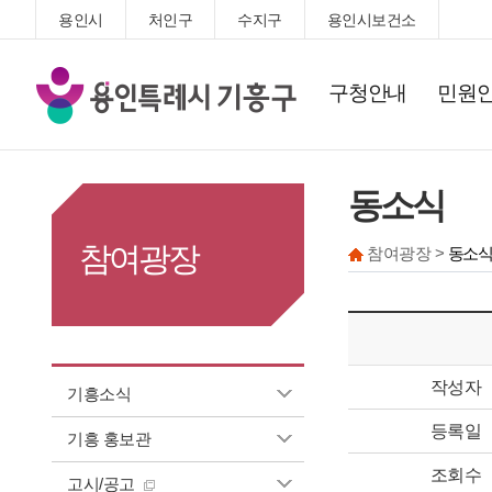
용인시
처인구
수지구
용인시보건소
기
구청안내
민원
흥
구
청
동소식
참여광장
참여광장 >
동소식
작성자
기흥소식
등록일
기흥 홍보관
조회수
고시/공고