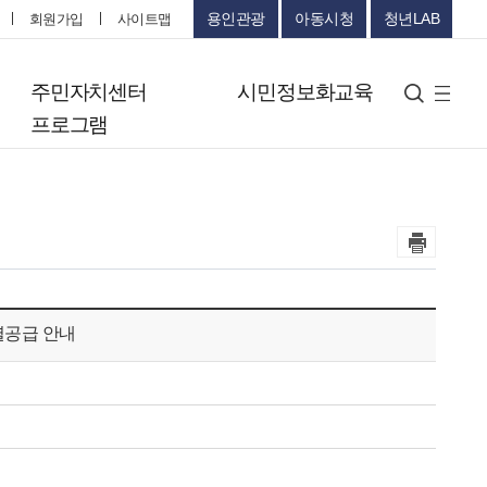
용인관광
아동시청
청년LAB
회원가입
사이트맵
터
주민자치센터
시민정보화교육
검색
사
프로그램
이
트
맵
공급 안내