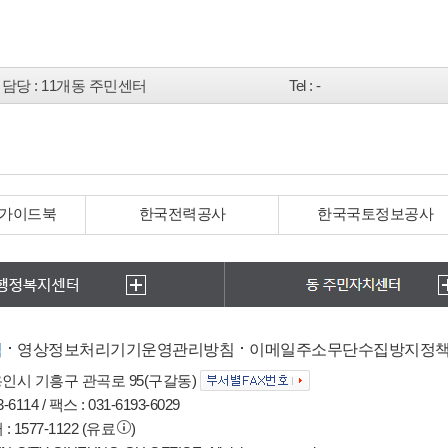
담당
: 11개동 주민센터
Tel
: -
 가이드북
한국전력공사
한국국토정보공사
침
영상정보처리기기운영관리방침
이메일주소무단수집방지정
 용인시 기흥구 관곡로 95(구갈동)
6114 / 팩스 : 031-6193-6029
1577-1122 (유료
)