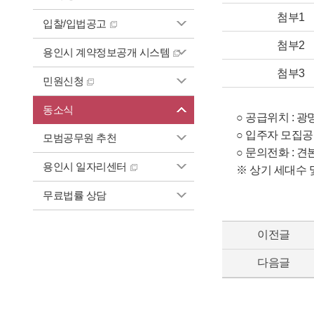
첨부1
입찰/입법공고
첨부2
용인시 계약정보공개 시스템
첨부3
민원신청
동소식
○ 공급위치 : 광
○ 입주자 모집공고 
모범공무원 추천
○ 문의전화 : 견본
용인시 일자리센터
※ 상기 세대수
무료법률 상담
이전글
다음글