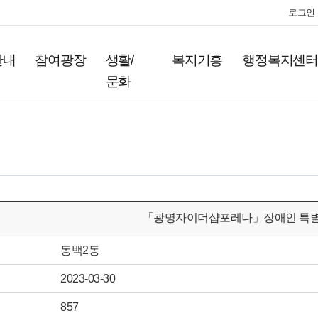
로그인
안내
참여광장
생활/
복지기흥
행정복지센
문화
「광명자이더샵포레나」장애인 특별
동백2동
2023-03-30
857