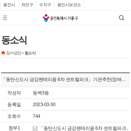
용인시
처인구
수지구
용인시보건소
기
검색
모바일 메뉴 버튼
흥
구
동소식
청
참여광장 >
동소식
「동탄신도시 금강펜테리움 6차 센트럴파크」기관추천(장애인) 특별공급 재 안내
작성자
동백3동
등록일
2023-03-30
조회수
744
첨부1
「동탄신도시 금강펜테리움 6차 센트럴파크」 특별