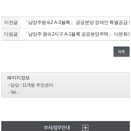
이전글
「남양주왕숙2 A-3블록」 공공분양 장애인 특별공급 
다음글
「남양주 왕숙2지구 A-1블록 공공분양주택」 다문화
목록
페이지정보
담당
: 11개동 주민센터
Tel
: -