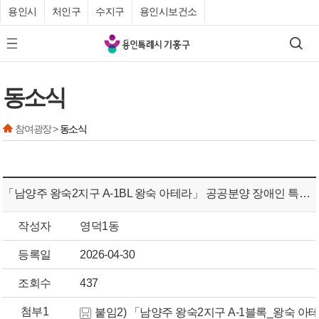
용인시
처인구
수지구
용인시보건소
기
검색
모바일 메뉴 버튼
흥
구
동소식
청
참여광장 >
동소식
「남양주 왕숙2지구 A-1BL 왕숙 아테라」 공공분양 장애인 특별공급 안내
작성자
영덕1동
등록일
2026-04-30
조회수
437
첨부1
붙임2) 「남양주 왕숙2지구 A-1블록_왕숙 아테