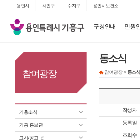
용인시
처인구
수지구
용인시보건소
기
구청안내
민원
흥
구
청
동소식
참여광장
참여광장 >
동소식
작성자
기흥소식
등록일
기흥 홍보관
조회수
고시/공고