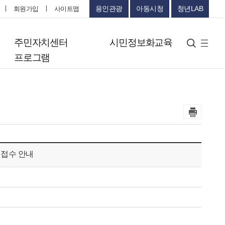
용인관광
아동시청
청년LAB
회원가입
사이트맵
터
주민자치센터
시민정보화교육
검색
사
프로그램
이
트
맵
 접수 안내