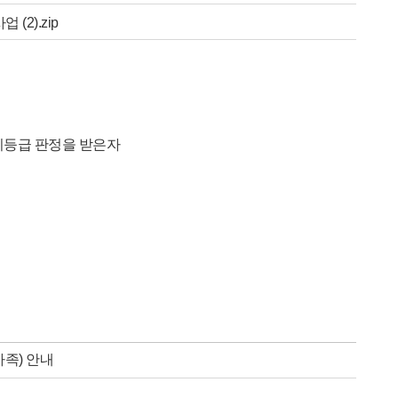
(2).zip
상이등급 판정을 받은자
족) 안내