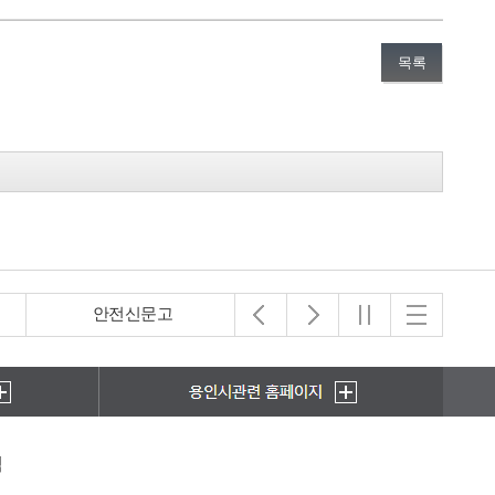
목록
안전신문고
아동보호전문기관
책