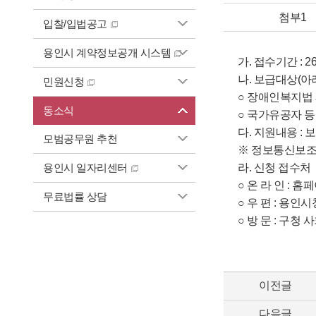
첨부1
입찰/입법공고
용인시 계약정보공개 시스템
가. 접수기간 : 26. 
나. 보급대상(아
민원신청
○ 장애인복지법 
동소식
○ 국가유공자 등
다. 지원내용 :
모범공무원 추천
※ 정보통신보조기기
용인시 일자리센터
라. 신청 접수처
○ 온 라 인 : 홈페이
무료법률 상담
○ 우 편 : 용인
○ 방 문 : 구
이전글
다음글