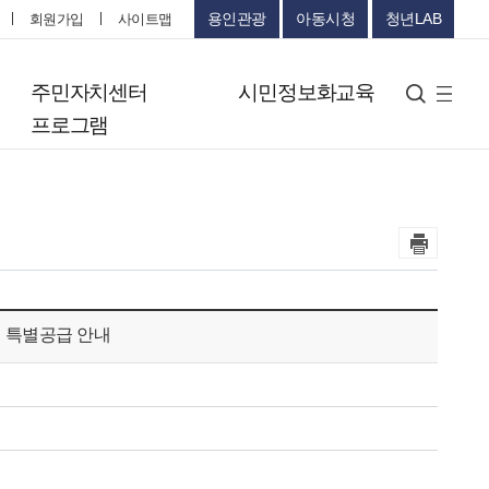
용인관광
아동시청
청년LAB
회원가입
사이트맵
터
주민자치센터
시민정보화교육
검색
사
프로그램
이
트
맵
 특별공급 안내