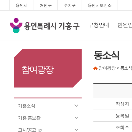
용인시
처인구
수지구
용인시보건소
기
구청안내
민원
흥
구
청
동소식
참여광장
참여광장 >
동소식
작성자
기흥소식
등록일
기흥 홍보관
조회수
고시/공고