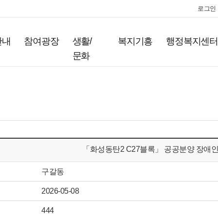
로그인
안내
참여광장
생활/
복지기흥
행정복지센
문화
「화성동탄2 C27블록」 공공분양 장애인
구갈동
2026-05-08
444