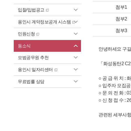
첨부1
입찰/입법공고
첨부2
용인시 계약정보공개 시스템
첨부3
민원신청
동소식
안녕하세요 구갈
모범공무원 추천
「화성동탄2 C
용인시 일자리센터
○ 공 급 위 치 :
무료법률 상담
○ 입주자 모집공고 
○ 문 의 전 화 : 0
○ 신 청 접 수 : 26.
관련된 세부사항