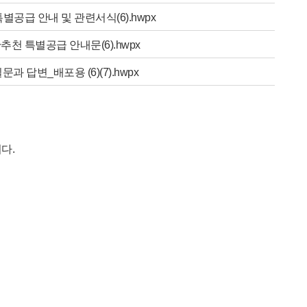
공급 안내 및 관련서식(6).hwpx
천 특별공급 안내문(6).hwpx
문과 답변_배포용 (6)(7).hwpx
다.