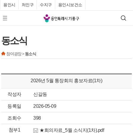
용인시
처인구
수지구
용인시보건소
기
검색
모바일 메뉴 버튼
흥
구
동소식
청
참여광장 >
동소식
2026년 5월 통장회의 홍보자료(1차)
작성자
신갈동
등록일
2026-05-09
조회수
398
첨부1
★회의자료_5월 소식지(1차).pdf