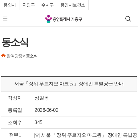
용인시
처인구
수지구
용인시보건소
기
검색
모바일 메뉴 버튼
흥
구
동소식
청
참여광장 >
동소식
서울「장위 푸르지오 마크원」장애인 특별공급 안내
작성자
상갈동
등록일
2026-06-02
조회수
345
첨부1
서울 「장위 푸르지오 마크원」 장애인 특별공급