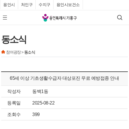
용인시
처인구
수지구
용인시보건소
기
검색
모바일 메뉴 버튼
흥
구
동소식
청
참여광장 >
동소식
65세 이상 기초생활수급자 대상포진 무료 예방접종 안내
작성자
동백1동
등록일
2025-08-22
조회수
399