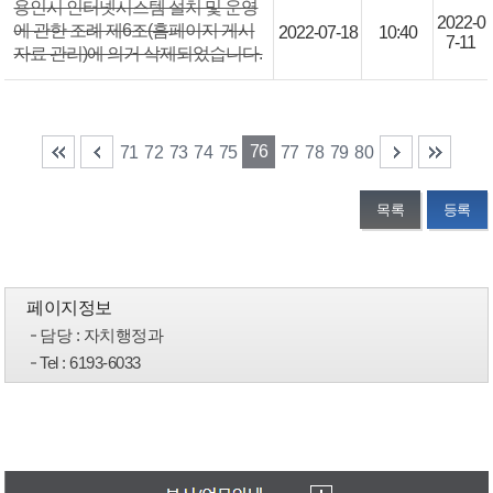
용인시 인터넷시스템 설치 및 운영
2022-0
에 관한 조례 제6조(홈페이지 게시
2022-07-18
10:40
7-11
자료 관리)에 의거 삭제되었습니다.
76
71
72
73
74
75
77
78
79
80
목록
등록
페이지정보
담당
: 자치행정과
Tel
: 6193-6033