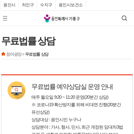
용인시
처인구
수지구
용인시보건소
기
검색
모바일 메뉴 버튼
흥
구
무료법률 상담
청
참여광장 >
무료법률 상담
무료법률 예약상담실 운영 안내
매주 월요일 9:20 ~ 11:20 운영(20분간 상담)
※ 코로나19 확산방지를 위해 비대면 진행(20분간
유선상담)
상담대상 : 용인시민 누구나
상담분야 : 가사, 형사, 민사, 최근 개정된 임대차3법