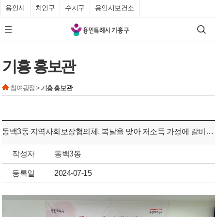
용인시
처인구
수지구
용인시보건소
기
검색
모바일 메뉴 버튼
흥
구
기흥 홍보관
청
참여광장 >
기흥 홍보관
동백3동 지역사회보장협의체, 복날을 맞아 저소득 가정에 갈비탕 지원
작성자
동백3동
등록일
2024-07-15