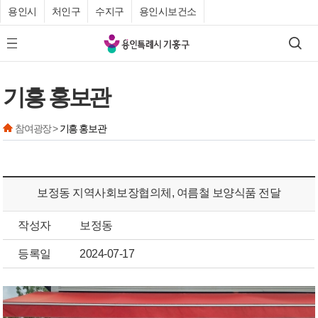
용인시
처인구
수지구
용인시보건소
기
검색
모바일 메뉴 버튼
흥
구
기흥 홍보관
청
참여광장 >
기흥 홍보관
보정동 지역사회보장협의체, 여름철 보양식품 전달
작성자
보정동
등록일
2024-07-17