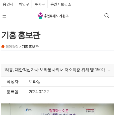
용인시
처인구
수지구
용인시보건소
기
검색
모바일 메뉴 버튼
흥
구
기흥 홍보관
청
참여광장 >
기흥 홍보관
보라동, 대한적십자사 보라봉사회서 저소득층 위해 빵 150개 기탁
작성자
보라동
등록일
2024-07-22