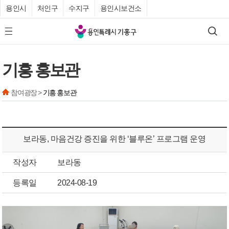
용인시
처인구
수지구
용인시보건소
기
검색
모바일 메뉴 버튼
흥
구
기흥 홍보관
청
참여광장 >
기흥 홍보관
보라동, 마음건강 증진을 위한 ‘블루온’ 프로그램 운영
작성자
보라동
등록일
2024-08-19