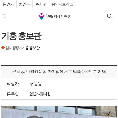
용인시
처인구
수지구
용인시보건소
기
검색
모바일 메뉴 버튼
흥
구
기흥 홍보관
청
참여광장 >
기흥 홍보관
구갈동, 반찬전문점 마미집에서 호박죽 100인분 기탁
작성자
구갈동
등록일
2024-09-11