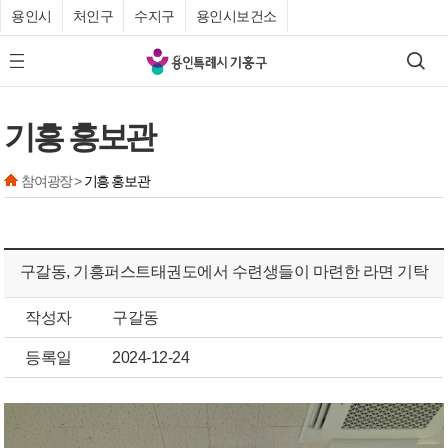
용인시
처인구
수지구
용인시보건소
기
검색
모바일 메뉴 버튼
흥
구
기흥 홍보관
청
참여광장 >
기흥 홍보관
구갈동, 기흥퍼스트태권도에서 수련생들이 마련한 라면 기탁
작성자
구갈동
등록일
2024-12-24