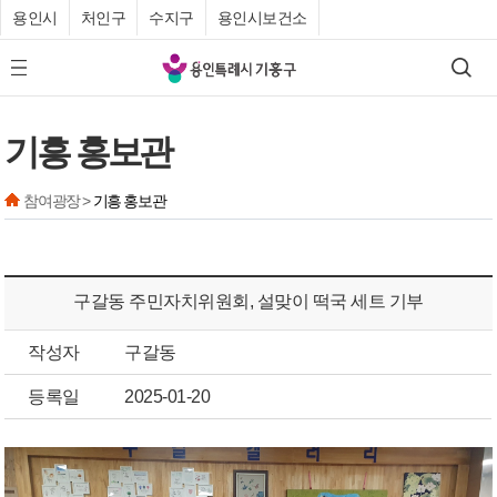
용인시
처인구
수지구
용인시보건소
기
검색
모바일 메뉴 버튼
흥
구
기흥 홍보관
청
참여광장 >
기흥 홍보관
구갈동 주민자치위원회, 설맞이 떡국 세트 기부
작성자
구갈동
등록일
2025-01-20