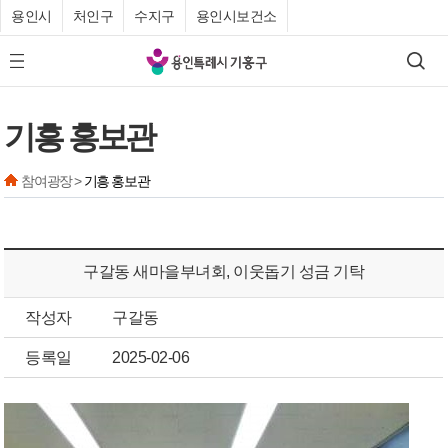
용인시
처인구
수지구
용인시보건소
기
검색
모바일 메뉴 버튼
흥
구
기흥 홍보관
청
참여광장 >
기흥 홍보관
구갈동 새마을부녀회, 이웃돕기 성금 기탁
작성자
구갈동
등록일
2025-02-06