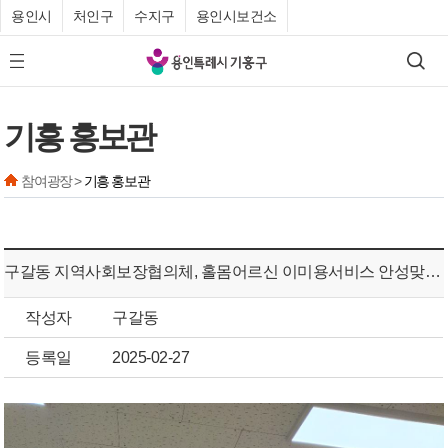
용인시
처인구
수지구
용인시보건소
기
검색
모바일 메뉴 버튼
흥
구
기흥 홍보관
청
참여광장 >
기흥 홍보관
구갈동 지역사회보장협의체, 홀몸어르신 이미용서비스 안성맞춤 hair 제공
작성자
구갈동
등록일
2025-02-27