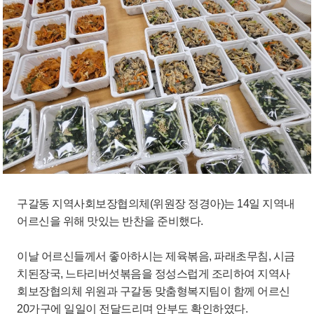
구갈동 지역사회보장협의체(위원장 정경아)는 14일 지역내
어르신을 위해 맛있는 반찬을 준비했다.
이날 어르신들께서 좋아하시는 제육볶음, 파래초무침, 시금
치된장국, 느타리버섯볶음을 정성스럽게 조리하여 지역사
회보장협의체 위원과 구갈동 맞춤형복지팀이 함께 어르신
20가구에 일일이 전달드리며 안부도 확인하였다.