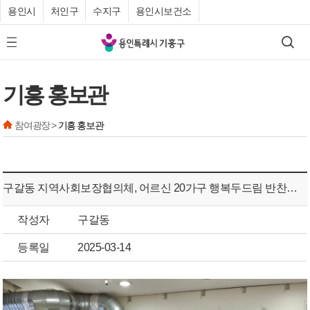
용인시
처인구
수지구
용인시보건소
기
검색
모바일 메뉴 버튼
흥
구
기흥 홍보관
청
참여광장 >
기흥 홍보관
구갈동 지역사회보장협의체, 어르신 20가구 행복두드림 반찬지원
작성자
구갈동
등록일
2025-03-14