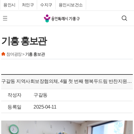
용인시
처인구
수지구
용인시보건소
기
검색
모바일 메뉴 버튼
흥
구
기흥 홍보관
청
참여광장 >
기흥 홍보관
구갈동 지역사회보장협의체, 4월 첫 번째 행복두드림 반찬지원 사업
작성자
구갈동
등록일
2025-04-11