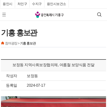
용인시
처인구
수지구
용인시보건소
기
검색
모바일 메뉴 버튼
흥
구
기흥 홍보관
청
참여광장 >
기흥 홍보관
보정동 지역사회보장협의체, 여름철 보양식품 전달
작성자
보정동
등록일
2024-07-17