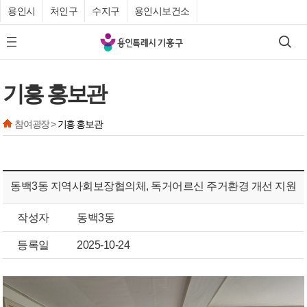
용인시
처인구
수지구
용인시보건소
기
검색
모바일 메뉴 버튼
흥
구
기흥 홍보관
청
참여광장 >
기흥 홍보관
동백3동 지역사회보장협의체, 독거어르신 주거환경 개선 지원
작성자
동백3동
등록일
2025-10-24