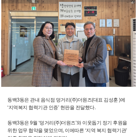
동백3동은 관내 음식점 덩거리(주)더원즈(대표 김성훈 )에
‘지역복지 협력기관 인증’ 현판을 전달했다.
동백3동은 9월 ‘덩거리(주)더원즈’와 이웃돕기 정기 후원을
위한 업무 협약을 맺었으며, 이에따른 ‘지역 복지 협력기관’