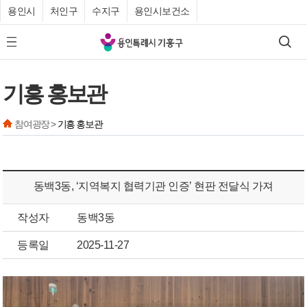
용인시
처인구
수지구
용인시보건소
기
검색
모바일 메뉴 버튼
흥
구
기흥 홍보관
청
참여광장 >
기흥 홍보관
동백3동, ‘지역복지 협력기관 인증’ 현판 전달식 가져
작성자
동백3동
등록일
2025-11-27