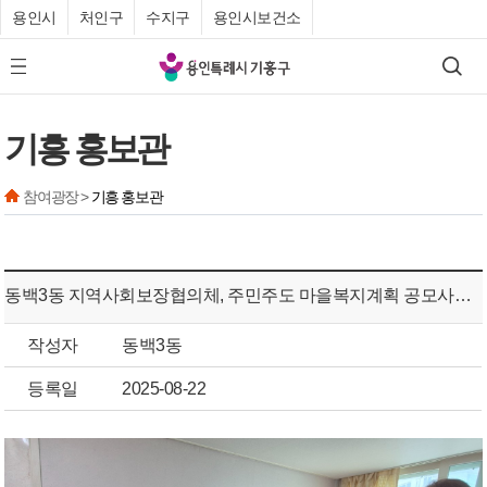
용인시
처인구
수지구
용인시보건소
기
검색
모바일 메뉴 버튼
흥
구
기흥 홍보관
청
참여광장 >
기흥 홍보관
동백3동 지역사회보장협의체, 주민주도 마을복지계획 공모사업 ‘찾아가는 생신상’ 지원해
작성자
동백3동
등록일
2025-08-22