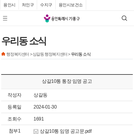
용인시
처인구
수지구
용인시보건소
기
검색
모바일 메뉴 버튼
흥
구
우리동 소식
청
행정복지센터 > 상갈동 행정복지센터 >
우리동 소식
상갈10통 통장 임명 공고
작성자
상갈동
등록일
2024-01-30
조회수
1691
첨부1
상갈10통 임명 공고문.pdf