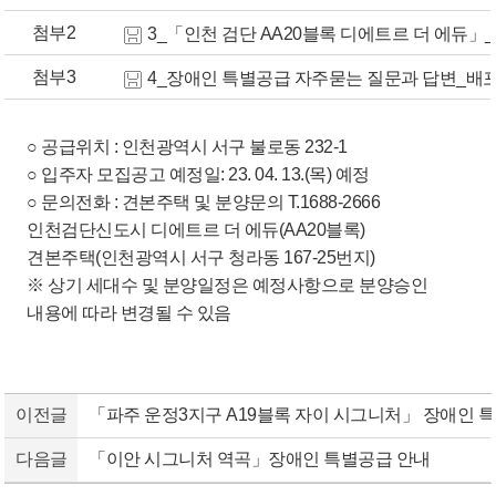
첨부2
3_「인천 검단 AA20블록 디에트르 더 에듀」
첨부3
4_장애인 특별공급 자주묻는 질문과 답변_배포용_2
○ 공급위치 : 인천광역시 서구 불로동 232-1
○ 입주자 모집공고 예정일: 23. 04. 13.(목) 예정
○ 문의전화 : 견본주택 및 분양문의 T.1688-2666
인천검단신도시 디에트르 더 에듀(AA20블록)
견본주택(인천광역시 서구 청라동 167-25번지)
※ 상기 세대수 및 분양일정은 예정사항으로 분양승인
내용에 따라 변경될 수 있음
이전글
「파주 운정3지구 A19블록 자이 시그니처」 장애인 
다음글
「이안 시그니처 역곡」장애인 특별공급 안내