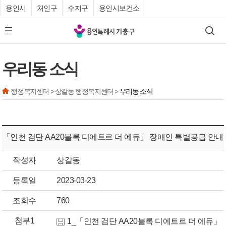
용인시
처인구
수지구
용인시보건소
기
검색
모바일 메뉴 버튼
흥
구
우리동 소식
청
행정복지센터 > 상갈동 행정복지센터 >
우리동 소식
「인천 검단 AA20블록 디에트르 더 에듀」 장애인 특별공급 안내
작성자
상갈동
등록일
2023-03-23
조회수
760
첨부1
1_「인천 검단 AA20블록 디에트르 더 에듀」