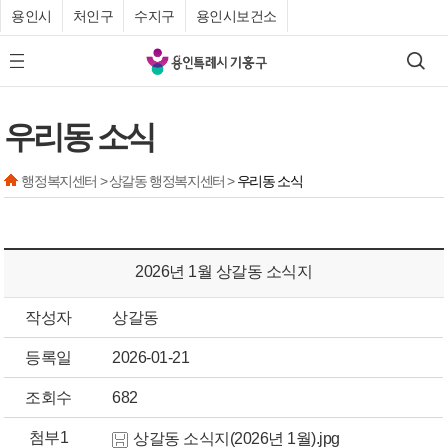
용인시
처인구
수지구
용인시보건소
기
검색
모바일 메뉴 버튼
흥
구
우리동 소식
청
행정복지센터 > 상갈동 행정복지센터 >
우리동 소식
2026년 1월 상갈동 소식지
작성자
상갈동
등록일
2026-01-21
조회수
682
첨부1
상갈동 소식지(2026년 1월).jpg