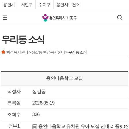
용인시
처인구
수지구
용인시보건소
기
검색
모바일 메뉴 버튼
흥
구
우리동 소식
청
행정복지센터 > 상갈동 행정복지센터 >
우리동 소식
용인다움학교 모집
작성자
상갈동
등록일
2026-05-19
조회수
336
첨부1
용인다움학교 유치원 유아 모집 안내 리플렛(전체)(