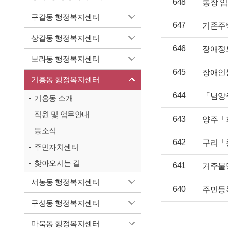
648
통장 임
구갈동 행정복지센터
647
기존주택
상갈동 행정복지센터
646
장애정도
보라동 행정복지센터
645
장애인
기흥동 행정복지센터
644
「남양주
기흥동 소개
직원 및 업무안내
643
양주「
동소식
642
구리「
주민자치센터
찾아오시는 길
641
거주불
서농동 행정복지센터
640
주민등록
구성동 행정복지센터
마북동 행정복지센터