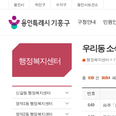
용인시
처인구
수지구
용인시보건소
기
구청안내
민원
흥
구
청
우리동 소
행정복지센터
행정복지센터 > 
총
939
건
30/94
페
신갈동 행정복지센터
번호
영덕1동 행정복지센터
649
파주「
영덕2동 행정복지센터