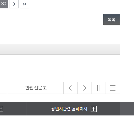
30
목록
안전신문고
아동보호전문기관
책