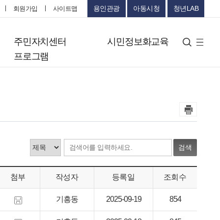
용인관광
아동시청
청년LAB
회원가입
사이트맵
터
주민자치센터
시민정보화교육
검색
사
프로그램
이
트
맵
검색
첨부
작성자
등록일
조회수
기흥동
2025-09-19
854