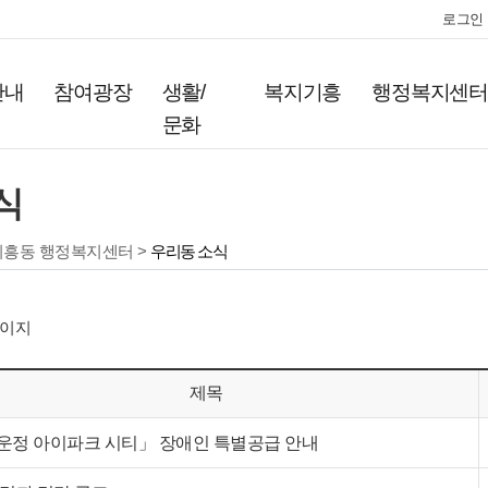
로그인
안내
참여광장
생활/
복지기흥
행정복지센
문화
식
기흥동 행정복지센터 >
우리동 소식
이지
제목
운정 아이파크 시티」 장애인 특별공급 안내