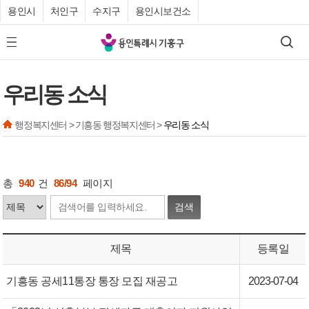
용인시
처인구
수지구
용인시보건소
기
검색
모바일 메뉴 버튼
흥
구
우리동 소식
청
행정복지센터 > 기흥동 행정복지센터 >
우리동 소식
총
940
건
86/94
페이지
검색
제목
등록일
기흥동 공세11통장 통장 모집 재공고
2023-07-04