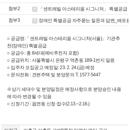
첨부2
「센트레빌 아스테리움 시그니처」 특별공급 안내 
첨부3
장애인 특별공급 자주묻는 질문과 답변_배포용_220
○ 공급명:「센트레빌 아스테리움 시그니처(서울)」기관추
천(장애인) 특별공급
○ 공급수: 총 8세대(예비추천자 포함)
○ 공급위치 : 서울특별시 은평구 역촌동 189-1번지 일원
○ 입주자 모집공고 예정일: 23. 2. 24.(금) 예정
○ 문의전화 : 견본주택 및 분양문의 T. 1577-5447
※상기 세대수 및 분양일정은 예정사항으로 분양승인 내용
에 따라 변경될 수 있음
○ 신청기간 : 읍면동 신청·접수(2.13.~2.16.)