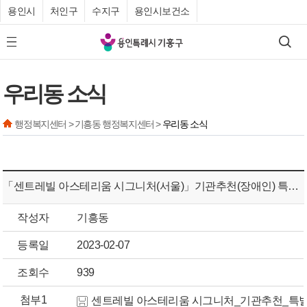
용인시
처인구
수지구
용인시보건소
기
검색
모바일 메뉴 버튼
흥
구
우리동 소식
청
행정복지센터 > 기흥동 행정복지센터 >
우리동 소식
「센트레빌 아스테리움 시그니처(서울)」기관추천(장애인) 특별공급 안내
작성자
기흥동
등록일
2023-02-07
조회수
939
첨부1
센트레빌 아스테리움 시그니처_기관추천_특별공급_