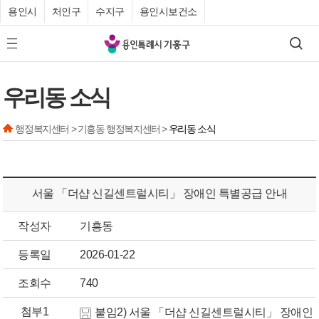
용인시
처인구
수지구
용인시보건소
기
검색
모바일 메뉴 버튼
흥
구
우리동 소식
청
행정복지센터 > 기흥동 행정복지센터 >
우리동 소식
서울 「더샵 신길센트럴시티」 장애인 특별공급 안내
작성자
기흥동
등록일
2026-01-22
조회수
740
첨부1
붙임2) 서울 「더샵 신길센트럴시티」 장애인 특별