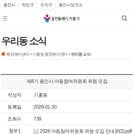
용인시
처인구
수지구
용인시보건소
기
검색
모바일 메뉴 버튼
흥
구
우리동 소식
청
행정복지센터 > 기흥동 행정복지센터 >
우리동 소식
제8기 용인시 아동참여위원회 위원 모집
작성자
기흥동
등록일
2026-01-30
조회수
739
첨부1
2026 아동참여위원회 위원 모집 안내문(2).pdf