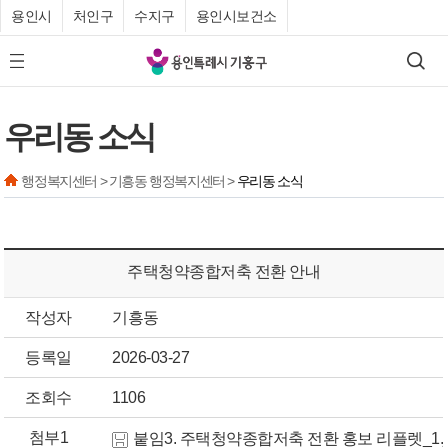
용인시
처인구
수지구
용인시보건소
기
검색
모바일 메뉴 버튼
흥
구
우리동 소식
청
행정복지센터 > 기흥동 행정복지센터 >
우리동 소식
주택청약종합저축 전환 안내
작성자
기흥동
등록일
2026-03-27
조회수
1106
첨부1
붙임3. 주택청약종합저축 전환 홍보 리플렛_1.j