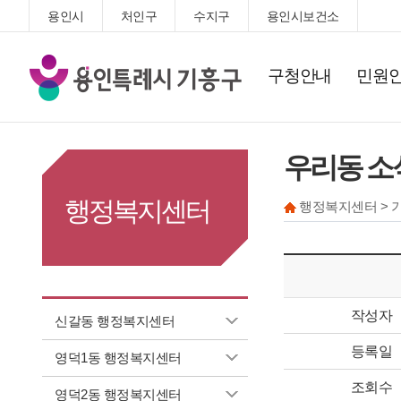
용인시
처인구
수지구
용인시보건소
기
구청안내
민원
흥
구
청
우리동 소
행정복지센터
행정복지센터 > 
작성자
신갈동 행정복지센터
등록일
영덕1동 행정복지센터
조회수
영덕2동 행정복지센터