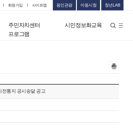
용인관광
아동시청
청년LAB
회원가입
사이트맵
터
주민자치센터
시민정보화교육
검색
사
프로그램
이
트
맵
 사전통지 공시송달 공고