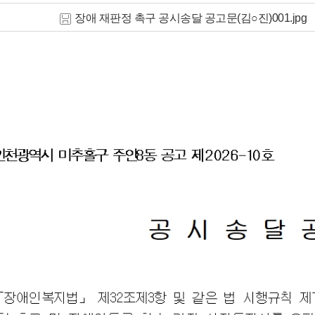
장애 재판정 촉구 공시송달 공고문(김○진)001.jpg