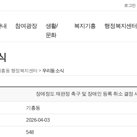
로그인
안내
참여광장
생활/
복지기흥
행정복지센
문화
식
기흥동 행정복지센터 >
우리동 소식
장애정도 재판정 촉구 및 장애인 등록 취소 결정
기흥동
2026-04-03
548