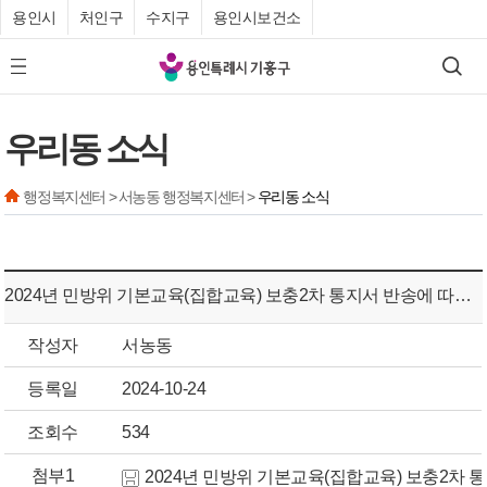
용인시
처인구
수지구
용인시보건소
기
검색
모바일 메뉴 버튼
흥
구
우리동 소식
청
행정복지센터 > 서농동 행정복지센터 >
우리동 소식
2024년 민방위 기본교육(집합교육) 보충2차 통지서 반송에 따른 공시송달 공고
작성자
서농동
등록일
2024-10-24
조회수
534
첨부1
2024년 민방위 기본교육(집합교육) 보충2차 통