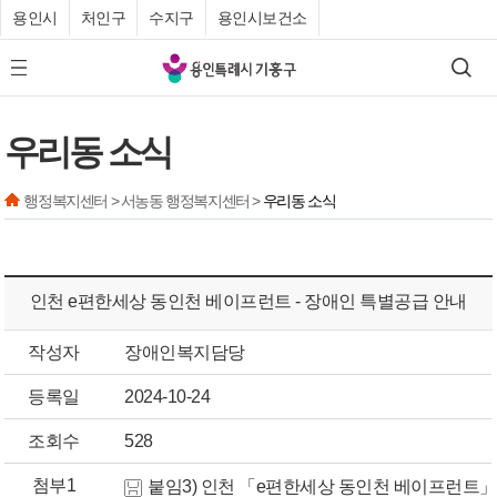
용인시
처인구
수지구
용인시보건소
기
검색
모바일 메뉴 버튼
흥
구
우리동 소식
청
행정복지센터 > 서농동 행정복지센터 >
우리동 소식
인천 e편한세상 동인천 베이프런트 - 장애인 특별공급 안내
작성자
장애인복지담당
등록일
2024-10-24
조회수
528
첨부1
붙임3) 인천 「e편한세상 동인천 베이프런트」 