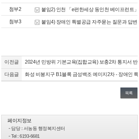
첨부2
붙임2) 인천 「e편한세상 동인천 베이프런트」 장
첨부3
붙임4) 장애인 특별공급 자주묻는 질문과 답변(32
이전글
2024년 민방위 기본교육(집합교육) 보충2차 통지서 
다음글
화성 비봉지구 B1블록 금성백조 예미지2차 - 장애인 
목록
페이지정보
담당
: 서농동 행정복지센터
Tel
: 6193-6681