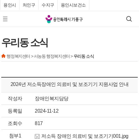
용인시
처인구
수지구
용인시보건소
기
검색
모바일 메뉴 버튼
흥
구
우리동 소식
청
행정복지센터 > 서농동 행정복지센터 >
우리동 소식
2024년 저소득장애인 의료비 및 보조기기 지원사업 안내
작성자
장애인복지담당
등록일
2024-11-12
조회수
817
첨부1
저소득 장애인 의료비 및 보조기기001.jpg