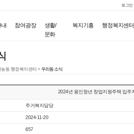
로그인
안내
참여광장
생활/
복지기흥
행정복지센
문화
식
서농동 행정복지센터 >
우리동 소식
2024년 용인청년 창업지원주택 입주
주거복지담당
2024-11-20
657