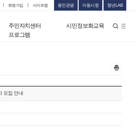
용인관광
아동시청
청년LAB
회원가입
사이트맵
터
주민자치센터
시민정보화교육
검색
사
프로그램
이
트
맵
자 모집 안내