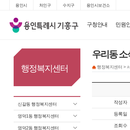
용인시
처인구
수지구
용인시보건소
기
구청안내
민원
흥
구
청
우리동 소
행정복지센터
행정복지센터 > 
작성자
신갈동 행정복지센터
등록일
영덕1동 행정복지센터
조회수
영덕2동 행정복지센터