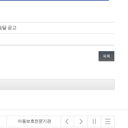
송달 공고
목록
아동보호전문기관
초록우산 어린이재단