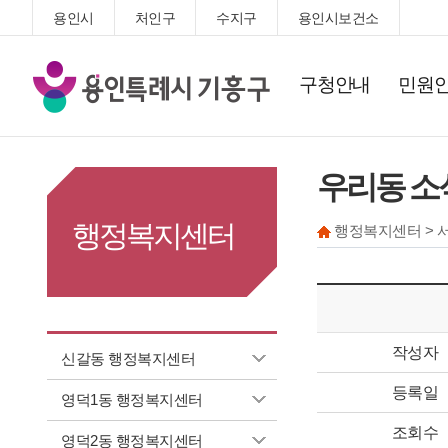
용인시
처인구
수지구
용인시보건소
기
구청안내
민원
흥
구
청
우리동 소
행정복지센터
행정복지센터 > 
작성자
신갈동 행정복지센터
등록일
영덕1동 행정복지센터
조회수
영덕2동 행정복지센터