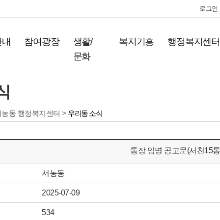
로그인
안내
참여광장
생활/
복지기흥
행정복지센
문화
식
서농동 행정복지센터 >
우리동 소식
통장 임명 공고문(서천15통
서농동
2025-07-09
534