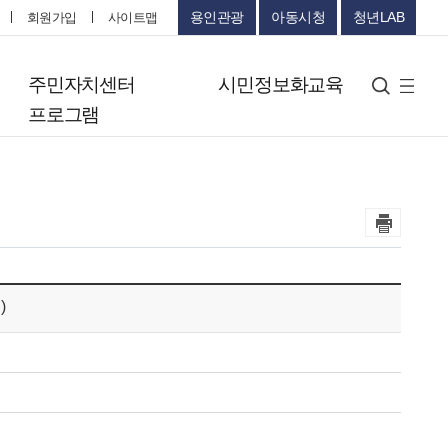
용인관광
아동시청
청년LAB
회원가입
사이트맵
터
주민자치센터
시민정보화교육
검색
사
프로그램
이
트
맵
)